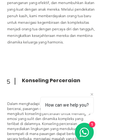
penanganan yang efektif, dan menumbuhkan ikatan
yang kuat dengan anak mereka. Melalui pendekatan
penuh kasih, kami memberdayakan orang tua baru
untuk menavigasi kegembiraan dan kompleksitas
menjadi orang tua dengan percaya diri dan tangguh,
meningkatkan kesejahteraan mereka dan membina
dinamika keluarga yang harmonis.
Konseling Perceraian
5
Dalam menghadapi keputusan yang sulit untuk
How can we help you?
bercerai, pasangan sering kali memilih untuk
mengikuti konseling perceraian untuk menavigasi
emosi yang sulit dan dinamika kompleks yang
1
terlibat di dalamnya. Konseling perceraian
menyediakan lingkungan yang mendukung dan
berempati di mana pasangan dapat berkomunikasi
secara terbuka, mengatasi masalah yang belum